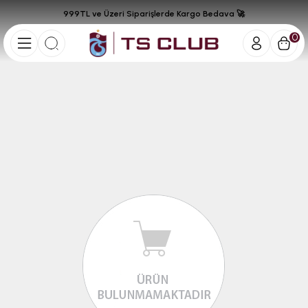
999TL ve Üzeri Siparişlerde Kargo Bedava 🚀
0