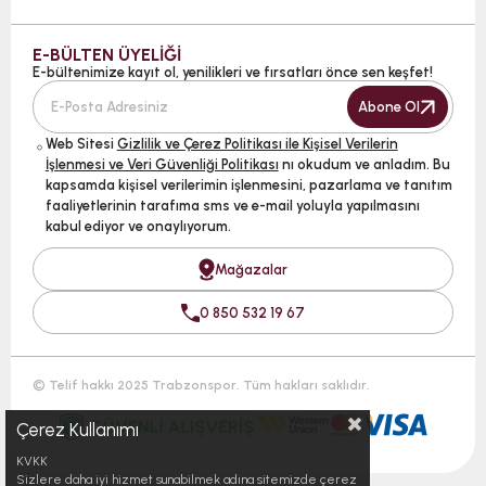
E-BÜLTEN ÜYELİĞİ
E-bültenimize kayıt ol, yenilikleri ve fırsatları önce sen keşfet!
Abone Ol
Web Sitesi
Gizlilik ve Çerez Politikası ile Kişisel Verilerin
İşlenmesi ve Veri Güvenliği Politikası
nı okudum ve anladım. Bu
kapsamda kişisel verilerimin işlenmesini, pazarlama ve tanıtım
faaliyetlerinin tarafıma sms ve e-mail yoluyla yapılmasını
kabul ediyor ve onaylıyorum.
Mağazalar
0 850 532 19 67
© Telif hakkı 2025 Trabzonspor. Tüm hakları saklıdır.
Çerez Kullanımı
KVKK
Sizlere daha iyi hizmet sunabilmek adına sitemizde çerez