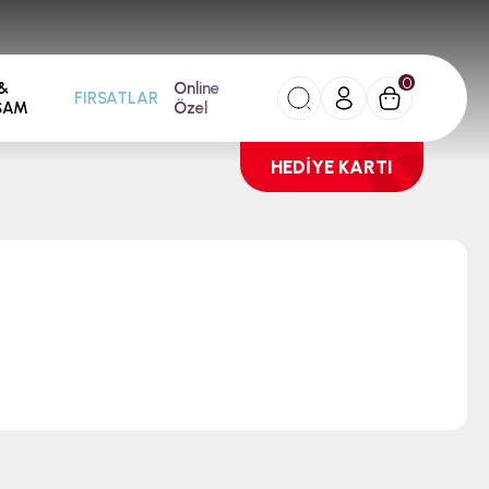
0
&
Online
FIRSATLAR
ŞAM
Özel
HEDİYE KARTI