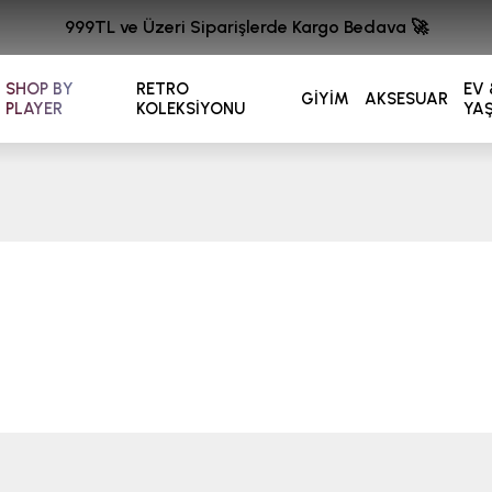
999TL ve Üzeri Siparişlerde Kargo Bedava 🚀
SHOP BY
RETRO
EV 
GİYİM
AKSESUAR
PLAYER
KOLEKSİYONU
YA