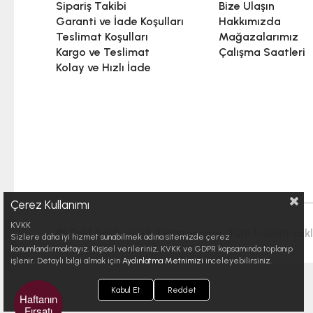
Sipariş Takibi
Bize Ulaşın
Garanti ve İade Koşulları
Hakkımızda
Teslimat Koşulları
Mağazalarımız
Kargo ve Teslimat
Çalışma Saatleri
Kolay ve Hızlı İade
Çerez Kullanımı
KVKK
© Telif hakkı 2025 Trabzonspor. Tüm hakları saklı
Sizlere daha iyi hizmet sunabilmek adına sitemizde çerez
konumlandırmaktayız. Kişisel verileriniz, KVKK ve GDPR kapsamında toplanıp
işlenir. Detaylı bilgi almak için
Aydınlatma Metnimizi
inceleyebilirsiniz.
Kabul Et
Reddet
Haftanın
Fırsatı