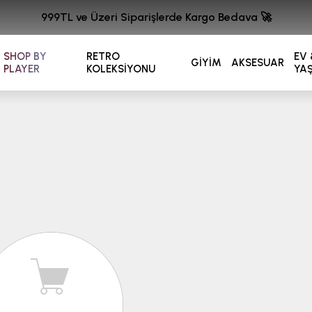
999TL ve Üzeri Siparişlerde Kargo Bedava 🚀
SHOP BY
RETRO
EV 
GİYİM
AKSESUAR
PLAYER
KOLEKSİYONU
YA