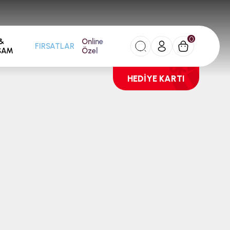
0
&
Online
FIRSATLAR
ŞAM
Özel
HEDİYE KARTI