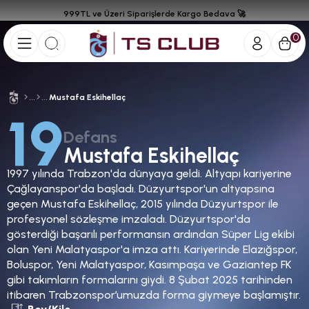
999TL ve Üzeri Siparişlerde Kargo Bedava 🚀
0
Mustafa Eskihellaç
19
Defans
Mustafa Eskihellaç
1997 yılında Trabzon'da dünyaya geldi. Altyapı kariyerine
Çağlayanspor'da başladı. Düzyurtspor'un altyapsına
geçen Mustafa Eskihellaç, 2015 yılında Düzyurtspor ile
profesyonel sözleşme imzaladı. Düzyurtspor'da
gösterdiği başarılı performansın ardından Süper Lig ekibi
olan Yeni Malatyaspor'a imza attı. Kariyerinde Elazığspor,
Boluspor, Yeni Malatyaspor, Kasımpaşa ve Gaziantep FK
gibi takımların formalarını giydi. 8 Şubat 2025 tarihinden
itibaren Trabzonspor’umuzda forma giymeye başlamıştır.