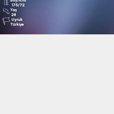
Boy/Kilo
175/72
Yaş
28
Uyruk
Türkiye