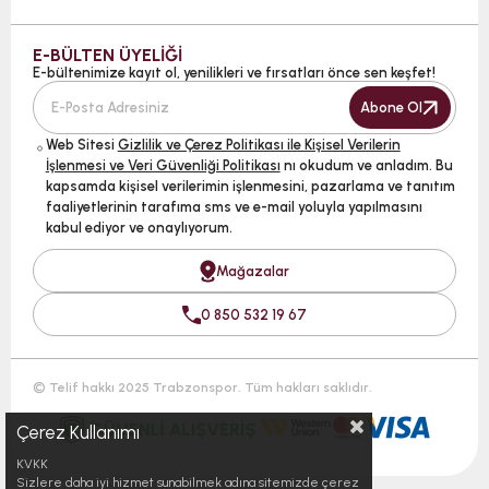
E-BÜLTEN ÜYELİĞİ
E-bültenimize kayıt ol, yenilikleri ve fırsatları önce sen keşfet!
Abone Ol
Web Sitesi
Gizlilik ve Çerez Politikası ile Kişisel Verilerin
İşlenmesi ve Veri Güvenliği Politikası
nı okudum ve anladım. Bu
kapsamda kişisel verilerimin işlenmesini, pazarlama ve tanıtım
faaliyetlerinin tarafıma sms ve e-mail yoluyla yapılmasını
kabul ediyor ve onaylıyorum.
Mağazalar
0 850 532 19 67
© Telif hakkı 2025 Trabzonspor. Tüm hakları saklıdır.
Çerez Kullanımı
KVKK
Sizlere daha iyi hizmet sunabilmek adına sitemizde çerez