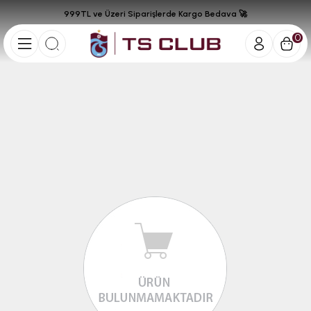
999TL ve Üzeri Siparişlerde Kargo Bedava 🚀
0