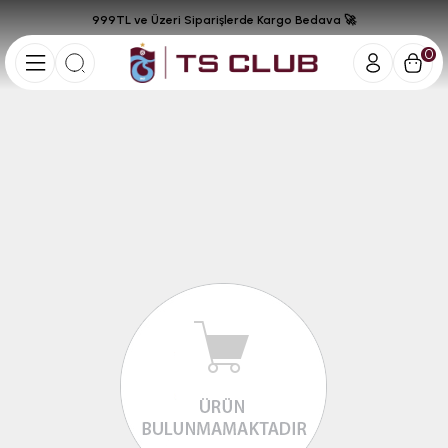
999TL ve Üzeri Siparişlerde Kargo Bedava 🚀
0