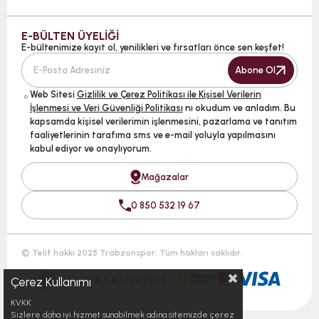
E-BÜLTEN ÜYELİĞİ
E-bültenimize kayıt ol, yenilikleri ve fırsatları önce sen keşfet!
Abone Ol
Web Sitesi
Gizlilik ve Çerez Politikası ile Kişisel Verilerin
İşlenmesi ve Veri Güvenliği Politikası
nı okudum ve anladım. Bu
kapsamda kişisel verilerimin işlenmesini, pazarlama ve tanıtım
faaliyetlerinin tarafıma sms ve e-mail yoluyla yapılmasını
kabul ediyor ve onaylıyorum.
Mağazalar
0 850 532 19 67
© Telif hakkı 2025 Trabzonspor. Tüm hakları saklıdır.
Çerez Kullanımı
KVKK
Sizlere daha iyi hizmet sunabilmek adına sitemizde çerez