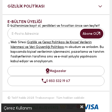
GİZLİLİK POLİTİKASI
E-BÜLTEN ÜYELİĞİ
E-bültenimize kayıt ol, yenilikleri ve fırsatları önce sen keşfet!
Abone Ol
Web Sitesi
Gizlilik ve Çerez Politikası ile Kişisel Verilerin
İşlenmesi ve Veri Güvenliği Politikası
nı okudum ve anladım. Bu
kapsamda kişisel verilerimin işlenmesini, pazarlama ve tanıtım
faaliyetlerinin tarafıma sms ve e-mail yoluyla yapılmasını
kabul ediyor ve onaylıyorum.
Mağazalar
0 850 532 19 67
© Telif hakkı 2025 Trabzonspor. Tüm hakları saklıdır.
Çerez Kullanımı