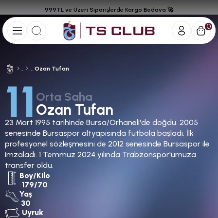
999TL ve Üzeri Siparişlerde Kargo Bedava 🚀
0
Ozan Tufan
11
Orta Saha
Ozan Tufan
23 Mart 1995 tarihinde Bursa/Orhaneli'de doğdu. 2005
senesinde Bursaspor altyapısında futbola başladı. İlk
profesyonel sözleşmesini de 2012 senesinde Bursaspor ile
imzaladı. 1 Temmuz 2024 yılında Trabzonspor'umuza
transfer oldu.
Boy/Kilo
179/70
Yaş
30
Uyruk