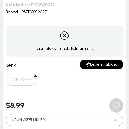
Stok Kodu
(11Y22W002)
Barkod
:
1967100052027
Ürün stoklarımızda kalmamıştır.
Beden Tablosu
Renk
BORDO-GRİ
$8.99
ÜRÜN ÖZELLIKLERI