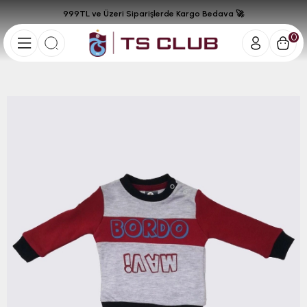
999TL ve Üzeri Siparişlerde Kargo Bedava 🚀
0