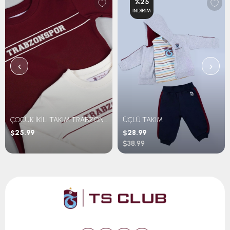
%25
İNDIRIM
‹
›
ÇOCUK İKİLİ TAKIM TRABZONSPOR BASKILI
ÜÇLÜ TAKIM
$25.99
$28.99
$38.99