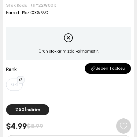
Stok Kodu
(11Y22W001)
Barkod
:
1967100051990
Ürün stoklarımızda kalmamıştır.
Beden Tablosu
Renk
GRİ
%
50
İndirim
$4.99
$8.99