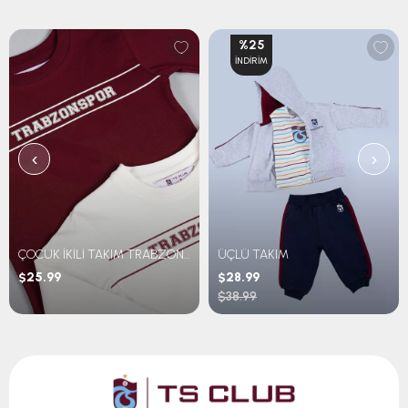
%25
İNDIRIM
‹
›
ÇOCUK İKİLİ TAKIM TRABZONSPOR BASKILI
ÜÇLÜ TAKIM
$25.99
$28.99
$38.99