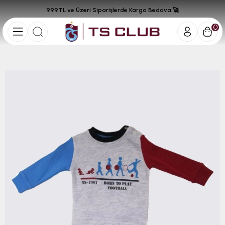
999TL ve Üzeri Siparişlerde Kargo Bedava 🚀
0