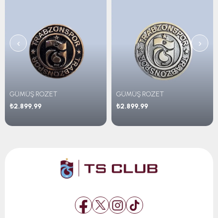
‹
›
GÜMÜŞ ROZET
GÜMÜŞ ROZET
₺2.899,99
₺2.899,99