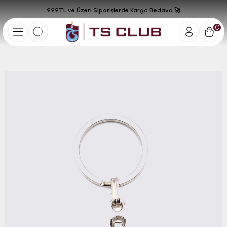
999TL ve Üzeri Siparişlerde Kargo Bedava 🚀
0