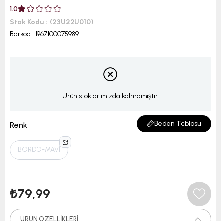
1.0
Stok Kodu
(23U22U010)
Barkod
:
1967100075989
Ürün stoklarımızda kalmamıştır.
Beden Tablosu
Renk
BORDO-MAVİ
₺79,99
ÜRÜN ÖZELLIKLERI