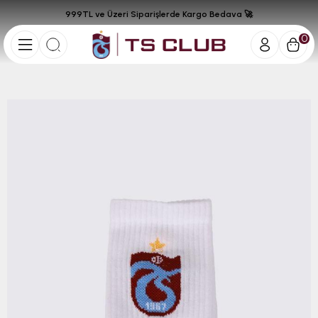
999TL ve Üzeri Siparişlerde Kargo Bedava 🚀
0