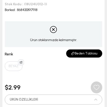
Stok Kodu
(18U24U012-1)
Barkod
:
8684333917918
Ürün stoklarımızda kalmamıştır.
Beden Tablosu
Renk
BEYAZ
$2.99
ÜRÜN ÖZELLIKLERI