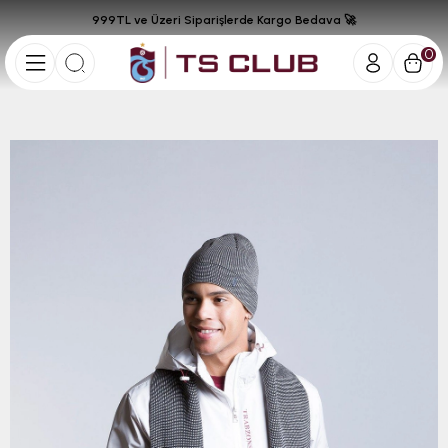
999TL ve Üzeri Siparişlerde Kargo Bedava 🚀
0