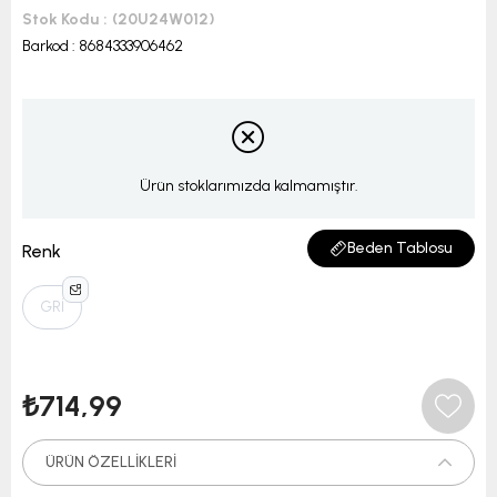
Stok Kodu
(20U24W012)
Barkod
:
8684333906462
Ürün stoklarımızda kalmamıştır.
Beden Tablosu
Renk
GRİ
₺714,99
ÜRÜN ÖZELLIKLERI