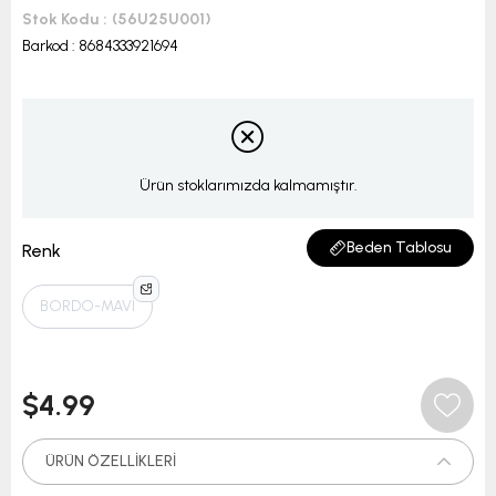
Stok Kodu
(56U25U001)
Barkod
:
8684333921694
Ürün stoklarımızda kalmamıştır.
Beden Tablosu
Renk
BORDO-MAVİ
$4.99
ÜRÜN ÖZELLIKLERI