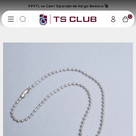
999TL ve Üzeri Siparişlerde Kargo Bedava 🚀
0