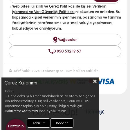
Web Sitesi
Gizlilik ve Çerez Politikası ile Kişisel Verilerin
İşlenmesi ve Veri Güvenliği Politikası
nı okudum ve anladım. Bu
kapsamda kişisel verilerimin işlenmesini, pazarlama ve tanıtım
faaliyetlerinin tarafıma sms ve e-mail yoluyla yapılmasını
kabul ediyor ve onaylıyorum.
Mağazalar
0 850 532 19 67
© Telif hakkı 2025 Trabzonspor. Tüm hakları saklıdır.
Çerez Kullanımı
KVKK
Sizlere daha iyi hizmet sunabilmek adına sitemizde çerez
konumlandırmaktayız. Kişisel verileriniz, KVKK ve GDPR
kapsamında toplanıp işlenir. Detaylı bilgi almak için
Aydınlatma Metnimizi
inceleyebilirsiniz.
Kabul Et
Reddet
Haftanın