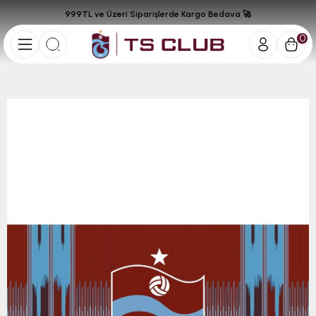
999TL ve Üzeri Siparişlerde Kargo Bedava 🚀
0