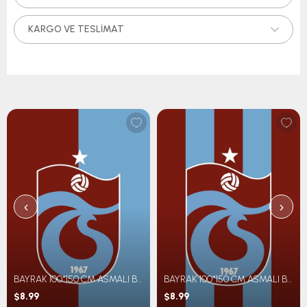
KARGO VE TESLIMAT
‹
›
BAYRAK 100*150 CM ASMALI BM PARÇALI
BAYRAK 100*150 CM ASMALI BM ÇİZGİLİ
$8.99
$8.99