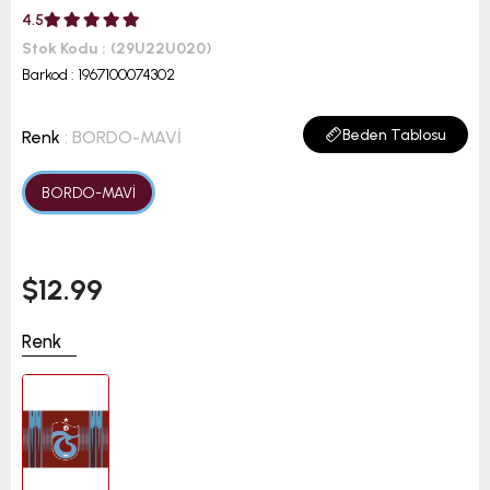
4.5
Stok Kodu
(29U22U020)
Barkod
:
1967100074302
Beden Tablosu
Renk
: BORDO-MAVİ
BORDO-MAVİ
$12.99
Renk