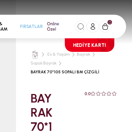
0
&
Online
FIRSATLAR
ŞAM
Özel
HEDİYE KARTI
Ev & Yaşam
Bayrak
Sopalı Bayrak
BAYRAK 70*105 SOPALI BM ÇİZGİLİ
BAY
0.0
RAK
70*1