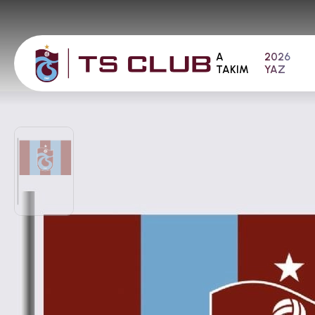
A
2026
TAKIM
YAZ