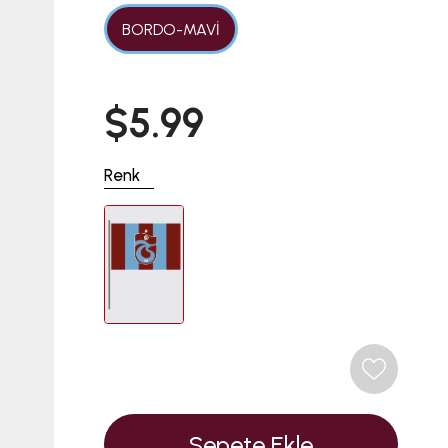
BORDO-MAVİ
$5.99
Renk