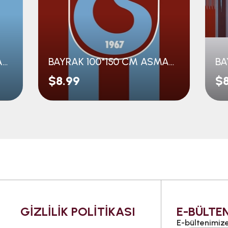
BAYRAK 100*150 CM ASMALI BM PARÇALI
BAYRAK 100*150 CM ASMALI BM ÇİZGİLİ
$8.99
$8
GİZLİLİK POLİTİKASI
E-BÜLTEN
E-bültenimize 