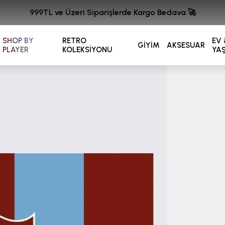
999TL ve Üzeri Siparişlerde Kargo Bedava 🚀
SHOP BY
RETRO
EV 
GİYİM
AKSESUAR
PLAYER
KOLEKSİYONU
YA