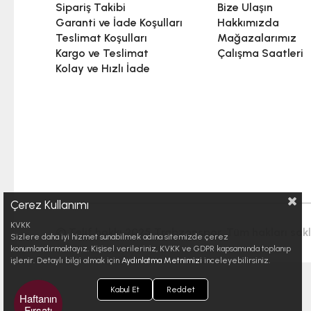
Sipariş Takibi
Bize Ulaşın
Garanti ve İade Koşulları
Hakkımızda
Teslimat Koşulları
Mağazalarımız
Kargo ve Teslimat
Çalışma Saatleri
Kolay ve Hızlı İade
Çerez Kullanımı
KVKK
© Telif hakkı 2025 Trabzonspor. Tüm hakları saklı
Sizlere daha iyi hizmet sunabilmek adına sitemizde çerez
konumlandırmaktayız. Kişisel verileriniz, KVKK ve GDPR kapsamında toplanıp
işlenir. Detaylı bilgi almak için
Aydınlatma Metnimizi
inceleyebilirsiniz.
Kabul Et
Reddet
Haftanın
Fırsatı