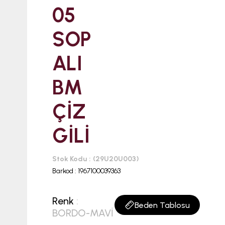
05
SOP
ALI
BM
ÇİZ
GİLİ
Stok Kodu
(29U20U003)
Barkod
:
1967100039363
Renk
:
Beden Tablosu
BORDO-MAVİ