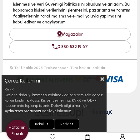
İşlenmesi ve Veri Güvenliği Politikası
nı okudum ve anladım. Bu
kapsamda kişisel verilerimin işlenmesini, pazarlama ve tanıtım
faaliyetlerinin tarafıma sms ve e-mail yoluyla yapılmasını
kabul ediyor ve onaylıyorum.
Mağazalar
0 850 532 19 67
© Telif hakkı 2025 Trabzonspor. Tüm hakları saklıdır.
Çerez Kullanımı
KVKK
Sizlere daha iyi hizmet sunabilmek adına sitemizde çerez
konumlandırmaktayız. Kişisel verileriniz, KVKK ve GDPR
kapsamında toplanıp işlenir. Detaylı bilgi almak için
Aydınlatma Metnimizi
inceleyebilirsiniz.
Kabul Et
Reddet
Haftanın
Fırsatı