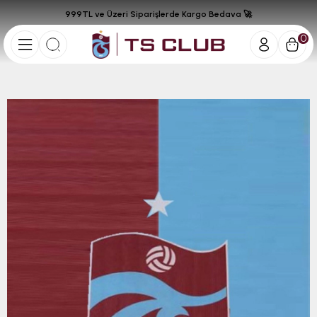
999TL ve Üzeri Siparişlerde Kargo Bedava 🚀
0