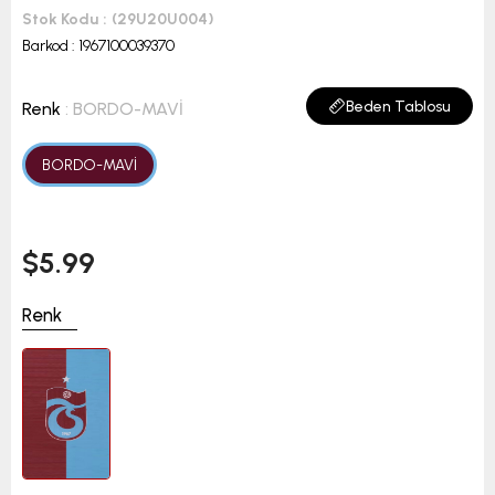
Stok Kodu
(29U20U004)
Barkod
:
1967100039370
Beden Tablosu
Renk
: BORDO-MAVİ
BORDO-MAVİ
$5.99
Renk