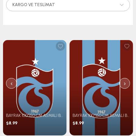
KARGO VE TESLIMAT
‹
›
BAYRAK 100*150 CM ASMALI BM PARÇALI
BAYRAK 100*150 CM ASMALI BM ÇİZGİLİ
$8.99
$8.99