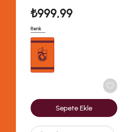
₺999,99
Renk