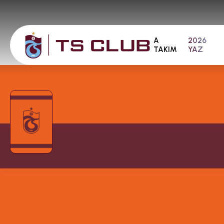
A
2026
TAKIM
YAZ