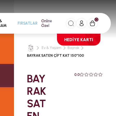
0
&
Online
FIRSATLAR
ŞAM
Özel
HEDİYE KARTI
Ev & Yaşam
Bayrak
BAYRAK SATEN ÇİFT KAT 150*100
BAY
0.0
RAK
SAT