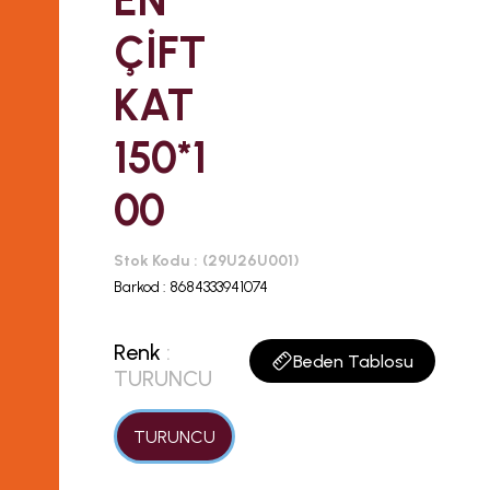
EN
ÇİFT
KAT
150*1
00
Stok Kodu
(29U26U001)
Barkod
:
8684333941074
Renk
:
Beden Tablosu
TURUNCU
TURUNCU