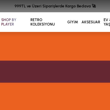
999TL ve Üzeri Siparişlerde Kargo Bedava 🚀
SHOP BY
RETRO
EV 
GİYİM
AKSESUAR
PLAYER
KOLEKSİYONU
YA