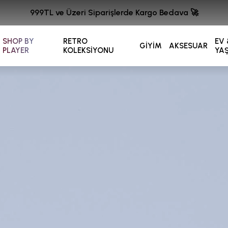
999TL ve Üzeri Siparişlerde Kargo Bedava 🚀
SHOP BY
RETRO
EV 
GİYİM
AKSESUAR
PLAYER
KOLEKSİYONU
YA