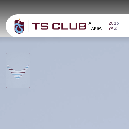
A
2026
TAKIM
YAZ