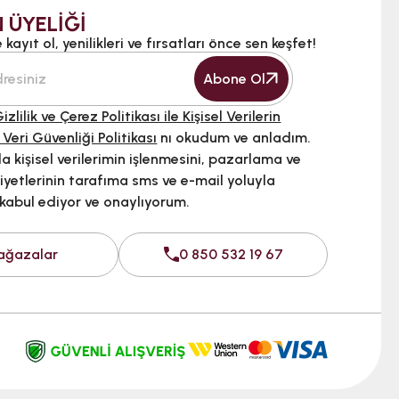
 ÜYELİĞİ
kayıt ol, yenilikleri ve fırsatları önce sen keşfet!
Abone Ol
izlilik ve Çerez Politikası ile Kişisel Verilerin
 Veri Güvenliği Politikası
nı okudum ve anladım.
 kişisel verilerimin işlenmesini, pazarlama ve
iyetlerinin tarafıma sms ve e-mail yoluyla
 kabul ediyor ve onaylıyorum.
ağazalar
0 850 532 19 67