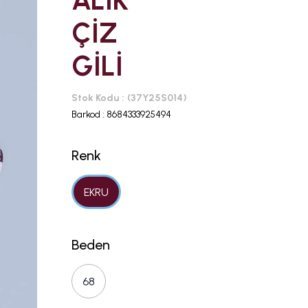
ALIK
ÇİZ
GİLİ
Stok Kodu
(37Y25S014)
Barkod
:
8684333925494
Renk
EKRU
Beden
68