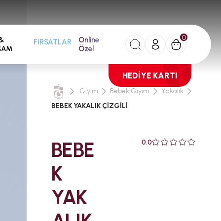
0
&
Online
FIRSATLAR
ŞAM
Özel
HEDİYE KARTI
Giyim
Bebek Giyim
Yakalık
BEBEK YAKALIK ÇİZGİLİ
BEBE
0.0
K
YAK