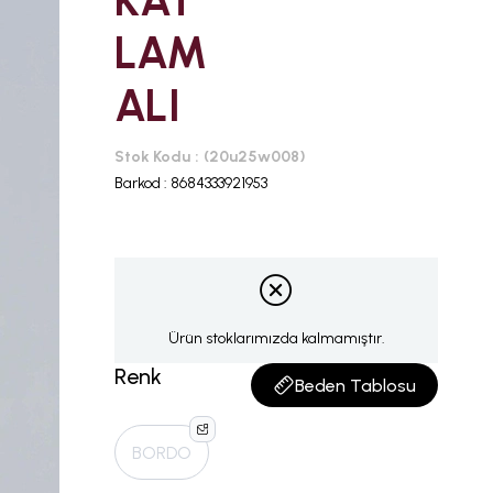
KAT
LAM
ALI
Stok Kodu
(20u25w008)
Barkod
:
8684333921953
Ürün stoklarımızda kalmamıştır.
Renk
Beden Tablosu
BORDO