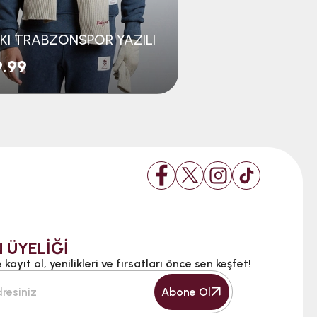
KI TRABZONSPOR YAZILI
BERE KATLAMALI
.99
$7.99
 ÜYELİĞİ
kayıt ol, yenilikleri ve fırsatları önce sen keşfet!
Abone Ol