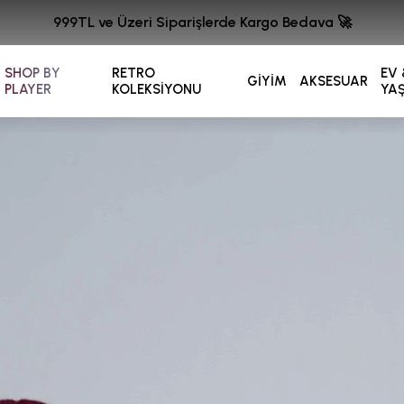
999TL ve Üzeri Siparişlerde Kargo Bedava 🚀
SHOP BY
RETRO
EV 
GİYİM
AKSESUAR
PLAYER
KOLEKSİYONU
YA