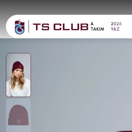
A
2026
TAKIM
YAZ