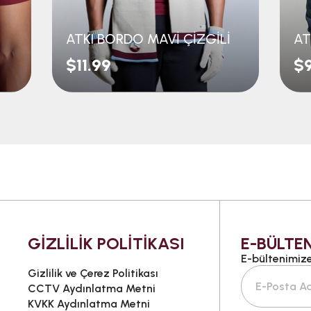
ATKI BORDO MAVİ ÇİZGİLİ
AT
$11.99
$9
GİZLİLİK POLİTİKASI
E-BÜLTEN
E-bültenimize 
Gizlilik ve Çerez Politikası
CCTV Aydınlatma Metni
KVKK Aydınlatma Metni