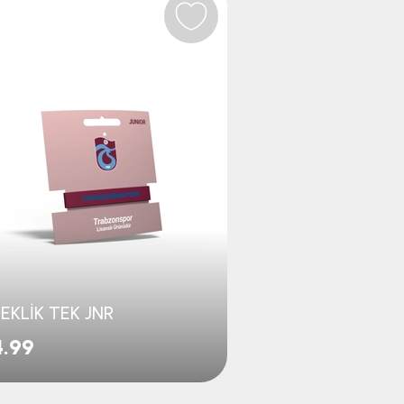
›
LEKLİK TEK JNR
.99
$1.99