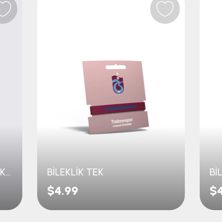
BİLEKLİK B12 ÇİFT TOP MAKROME
BİLEKLİK TEK
Bİ
$4.99
$4