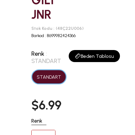
GİLİ
JNR
Stok Kodu
(48Ç22U006)
Barkod
:
8699982424366
Renk
:
Beden Tablosu
STANDART
STANDART
$6.99
Renk