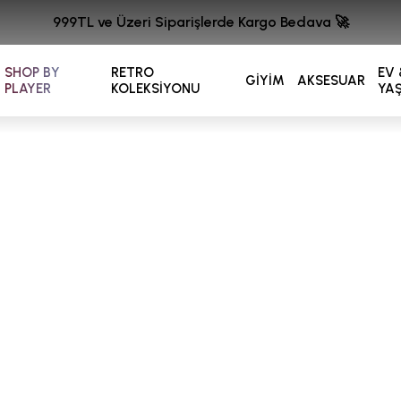
999TL ve Üzeri Siparişlerde Kargo Bedava 🚀
SHOP BY
RETRO
EV 
GİYİM
AKSESUAR
PLAYER
KOLEKSİYONU
YA