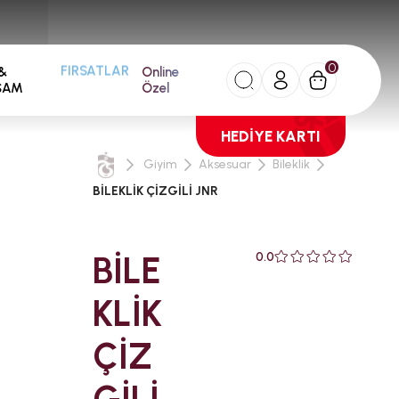
0
&
Online
FIRSATLAR
ŞAM
Özel
HEDİYE KARTI
Giyim
Aksesuar
Bileklik
BİLEKLİK ÇİZGİLİ JNR
BİLE
0.0
KLİK
ÇİZ