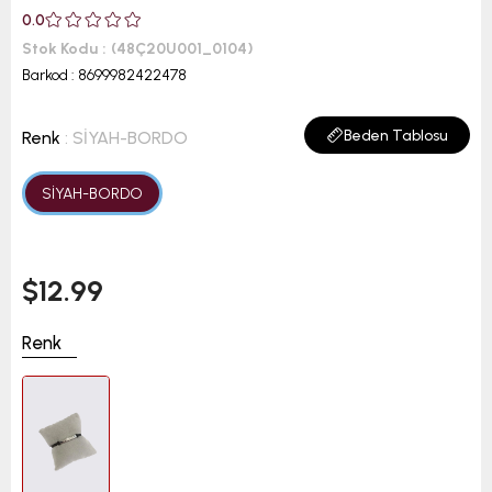
0.0
Stok Kodu
(48Ç20U001_0104)
Barkod
:
8699982422478
Beden Tablosu
Renk
: SİYAH-BORDO
SİYAH-BORDO
$12.99
Renk