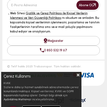
Abone Ol
Web Sitesi
Gizlilik ve Çerez Politikası ile Kişisel Verilerin
İşlenmesi ve Veri Güvenliği Politikası
nı okudum ve anladım. Bu
kapsamda kişisel verilerimin işlenmesini, pazarlama ve tanıtım
faaliyetlerinin tarafıma sms ve e-mail yoluyla yapılmasını
kabul ediyor ve onaylıyorum.
Mağazalar
0 850 532 19 67
© Telif hakkı 2025 Trabzonspor. Tüm hakları saklıdır.
Çerez Kullanımı
KVKK
Sizlere daha iyi hizmet sunabilmek adına sitemizde çerez
konumlandırmaktayız. Kişisel verileriniz, KVKK ve GDPR
kapsamında toplanıp işlenir. Detaylı bilgi almak için
Aydınlatma Metnimizi
inceleyebilirsiniz.