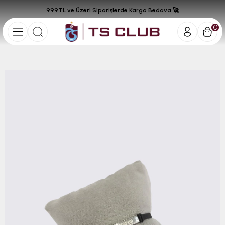
999TL ve Üzeri Siparişlerde Kargo Bedava 🚀
0