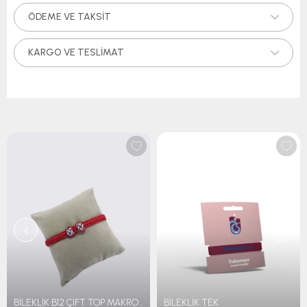
ÖDEME VE TAKSIT
KARGO VE TESLIMAT
‹
›
BİLEKLİK B12 ÇİFT TOP MAKROME
BİLEKLİK TEK