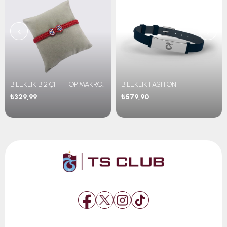
‹
›
BİLEKLİK B12 ÇİFT TOP MAKROME
BİLEKLİK FASHION
₺329,99
₺579,90