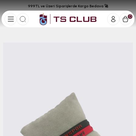
999TL ve Üzeri Siparişlerde Kargo Bedava 🚀
0