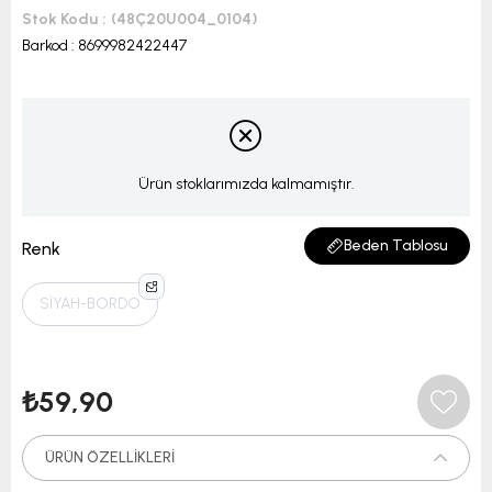
Stok Kodu
(48Ç20U004_0104)
Barkod
:
8699982422447
Ürün stoklarımızda kalmamıştır.
Beden Tablosu
Renk
SİYAH-BORDO
₺59,90
ÜRÜN ÖZELLIKLERI