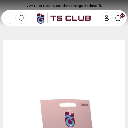
999TL ve Üzeri Siparişlerde Kargo Bedava 🚀
0