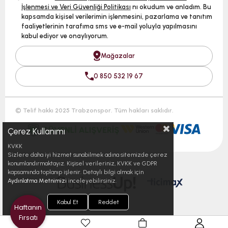
İşlenmesi ve Veri Güvenliği Politikası
nı okudum ve anladım. Bu
kapsamda kişisel verilerimin işlenmesini, pazarlama ve tanıtım
faaliyetlerinin tarafıma sms ve e-mail yoluyla yapılmasını
kabul ediyor ve onaylıyorum.
Mağazalar
0 850 532 19 67
© Telif hakkı 2025 Trabzonspor. Tüm hakları saklıdır.
Çerez Kullanımı
KVKK
Sizlere daha iyi hizmet sunabilmek adına sitemizde çerez
konumlandırmaktayız. Kişisel verileriniz, KVKK ve GDPR
kapsamında toplanıp işlenir. Detaylı bilgi almak için
Aydınlatma Metnimizi
inceleyebilirsiniz.
Kabul Et
Reddet
Haftanın
Fırsatı