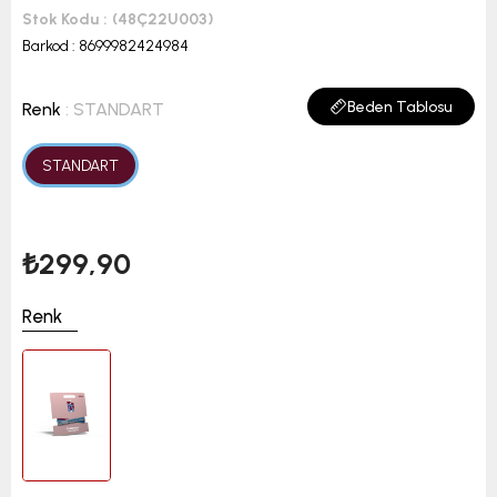
Stok Kodu
(48Ç22U003)
Barkod
:
8699982424984
Beden Tablosu
Renk
: STANDART
STANDART
₺299,90
Renk