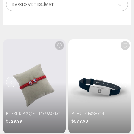
KARGO VE TESLIMAT
‹
›
BİLEKLİK B12 ÇİFT TOP MAKROME
BİLEKLİK FASHION
₺329,99
₺579,90