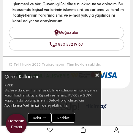
İşlenmesi ve Veri Güvenliği Politikası
nı okudum ve anladım. Bu
kapsamda kişisel verilerimin işlenmesini, pazarlama ve tanıtım
faaliyetlerinin tarafıma sms ve e-mail yoluyla yapılmasını
kabul ediyor ve onaylıyorum.
Mağazalar
0 850 532 19 67
© Telif hakkı 2025 Trabzonspor. Tüm hakları saklıdır.
Çerez Kullanımı
KVKK
Sizlere daha iyi hizmet sunabilmek adına sitemizde çerez
konumlandırmaktayız. Kişisel verileriniz, KVKK ve GDPR
kapsamında toplanıp işlenir. Detaylı bilgi almak için
Aydınlatma Metnimizi
inceleyebilirsiniz.
Kabul Et
Reddet
Haftanın
Fırsatı