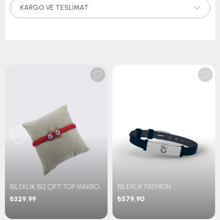
KARGO VE TESLIMAT
‹
›
BİLEKLİK B12 ÇİFT TOP MAKROME
BİLEKLİK FASHION
₺329,99
₺579,90