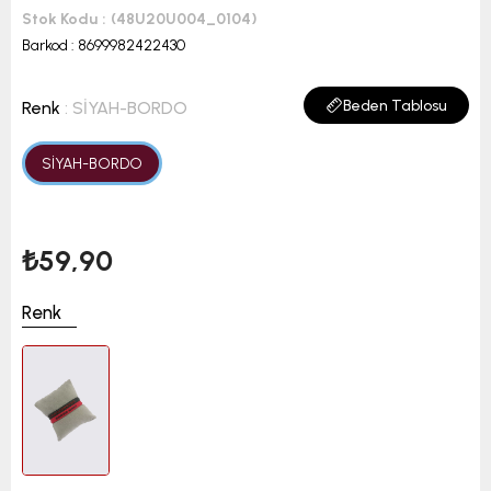
Stok Kodu
(48U20U004_0104)
Barkod
:
8699982422430
Beden Tablosu
Renk
: SİYAH-BORDO
SİYAH-BORDO
₺59,90
Renk