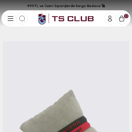
999TL ve Üzeri Siparişlerde Kargo Bedava 🚀
0