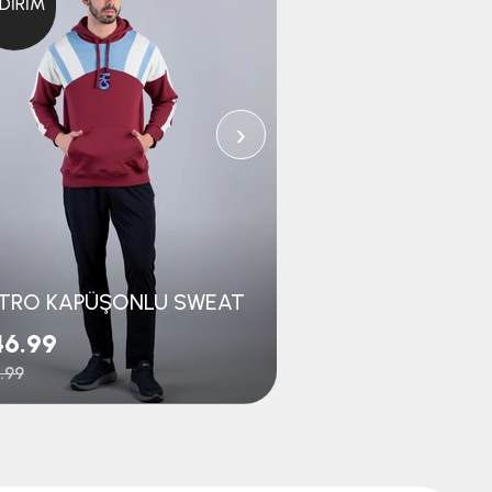
NDIRIM
İNDIRIM
›
TRO KAPÜŞONLU SWEAT
46.99
$23.99
.99
$31.99