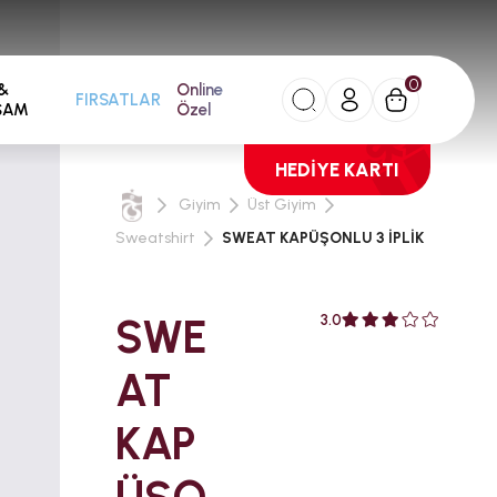
0
&
Online
FIRSATLAR
ŞAM
Özel
HEDİYE KARTI
Giyim
Üst Giyim
Sweatshirt
SWEAT KAPÜŞONLU 3 İPLİK
SWE
3.0
AT
KAP