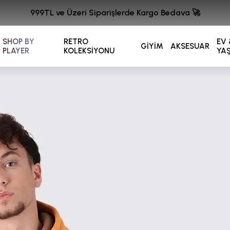
999TL ve Üzeri Siparişlerde Kargo Bedava 🚀
SHOP BY
RETRO
EV 
GİYİM
AKSESUAR
PLAYER
KOLEKSİYONU
YA