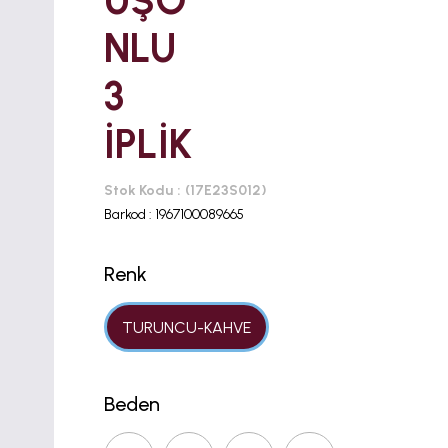
ÜŞO
NLU
3
İPLİK
Stok Kodu
(17E23S012)
Barkod
:
1967100089665
Renk
TURUNCU-KAHVE
Beden