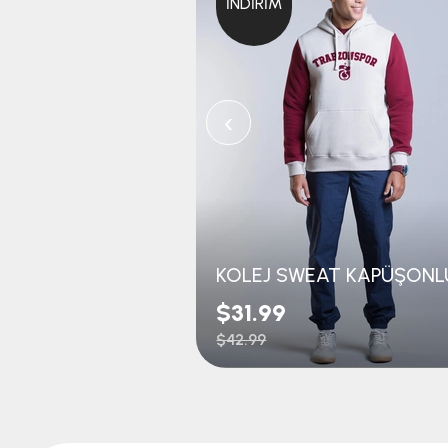
İNDIRIM
‹
$31.99
$42.99