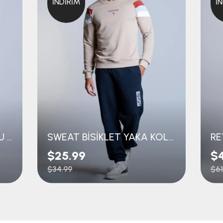
İNDIRIM
İ
KOLEJ SWEAT KAPÜŞONLU TRABZONSPOR NAKIŞLI
SWEAT BİSİKLET YAKA KOLLARI ÇİZGİLİ
RE
$25.99
$
$34.99
$61