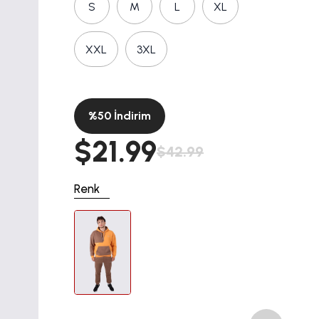
S
M
L
XL
XXL
3XL
%
50
İndirim
$21.99
$42.99
Renk