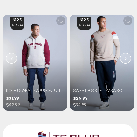
%25
%25
İNDIRIM
İNDIRIM
‹
›
KOLEJ SWEAT KAPÜŞONLU TRABZONSPOR NAKIŞLI
SWEAT BİSİKLET YAKA KOLLARI ÇİZGİLİ
$31.99
$25.99
$42.99
$34.99