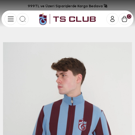
999TL ve Üzeri Siparişlerde Kargo Bedava 🚀
0