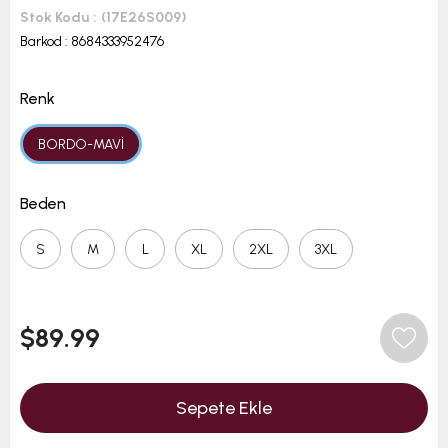
Stok Kodu
(17E26S009)
Barkod
:
8684333952476
Renk
BORDO-MAVİ
Beden
S
M
L
XL
2XL
3XL
$89.99