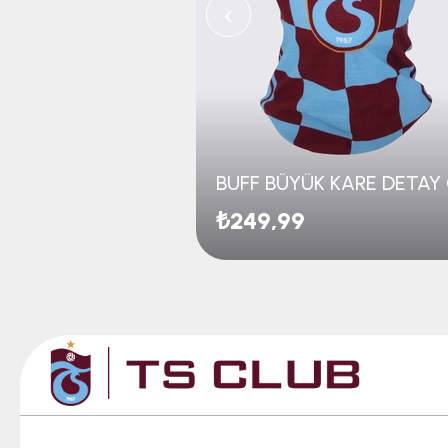
‹
₺249,99