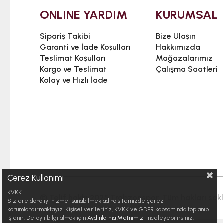
ONLINE YARDIM
KURUMSAL
Sipariş Takibi
Bize Ulaşın
Garanti ve İade Koşulları
Hakkımızda
Teslimat Koşulları
Mağazalarımız
Kargo ve Teslimat
Çalışma Saatleri
Kolay ve Hızlı İade
Çerez Kullanımı
KVKK
© Telif hakkı 2025 Trabzonspor. Tüm hakları saklı
Sizlere daha iyi hizmet sunabilmek adına sitemizde çerez
konumlandırmaktayız. Kişisel verileriniz, KVKK ve GDPR kapsamında toplanıp
işlenir. Detaylı bilgi almak için
Aydınlatma Metnimizi
inceleyebilirsiniz.