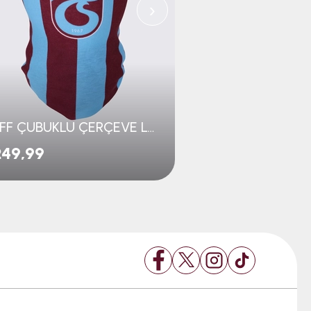
›
BUFF CHAM
BUFF ÇUBUKLU ÇERÇEVE LOGO
₺139,99
49,99
₺209,00