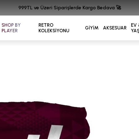
999TL ve Üzeri Siparişlerde Kargo Bedava 🚀
SHOP BY
RETRO
EV 
GİYİM
AKSESUAR
PLAYER
KOLEKSİYONU
YA