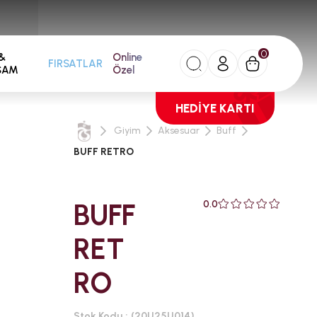
0
&
Online
FIRSATLAR
ŞAM
Özel
HEDİYE KARTI
Giyim
Aksesuar
Buff
BUFF RETRO
BUFF
0.0
RET
RO
Stok Kodu
(20U25U014)