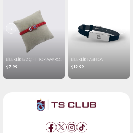
‹
›
BİLEKLİK B12 ÇİFT TOP MAKROME
BİLEKLİK FASHION
$7.99
$12.99