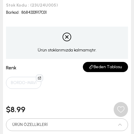
Stok Kodu
(23U24U005)
Barkod
:
8684333917031
Ürün stoklarımızda kalmamıştır.
Beden Tablosu
Renk
BORDO-MAVİ
$8.99
ÜRÜN ÖZELLIKLERI