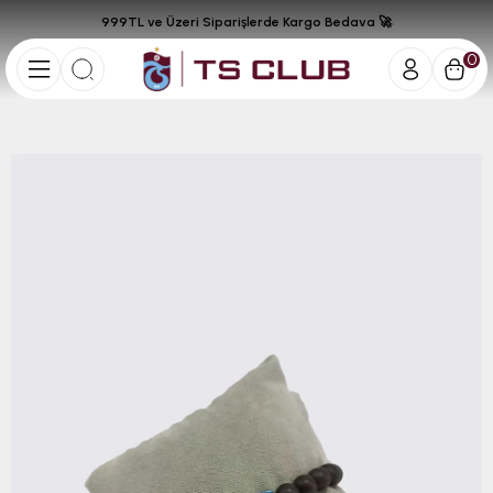
999TL ve Üzeri Siparişlerde Kargo Bedava 🚀
0