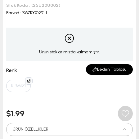
Stok Kodu
(25U20U002)
Barkod
:
1967100029111
Ürün stoklarımızda kalmamıştır.
Beden Tablosu
Renk
KIRMIZI
$1.99
ÜRÜN ÖZELLIKLERI