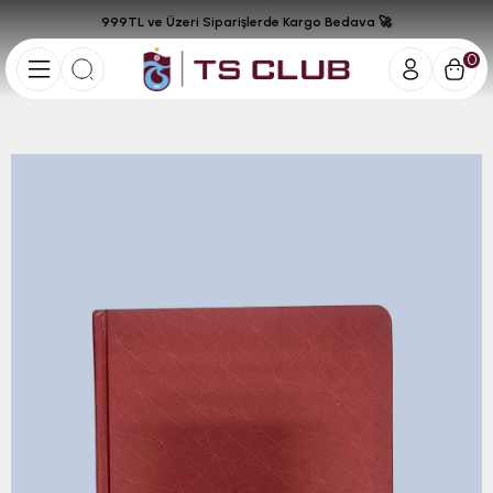
999TL ve Üzeri Siparişlerde Kargo Bedava 🚀
0