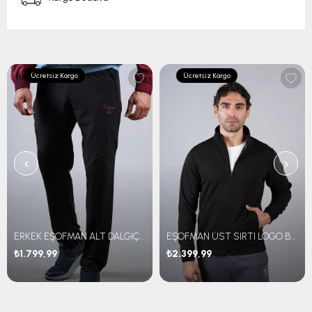
Ücretsiz Kargo
Ücretsiz Kargo
‹
›
ERKEK EŞOFMAN ALT DALGIÇ KUMAŞ
EŞOFMAN ÜST SIRTI LOGO BASKILI
₺1.799,99
₺2.399,99