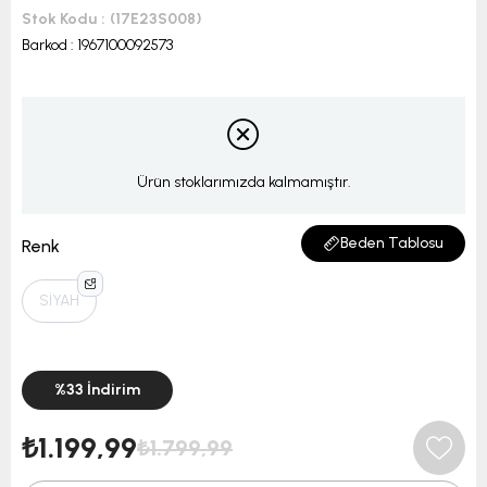
Stok Kodu
(17E23S008)
Barkod
:
1967100092573
Ürün stoklarımızda kalmamıştır.
Beden Tablosu
Renk
SİYAH
%
33
İndirim
₺1.199,99
₺1.799,99