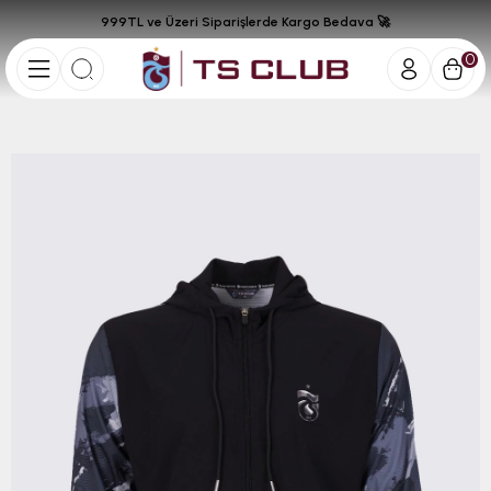
999TL ve Üzeri Siparişlerde Kargo Bedava 🚀
0