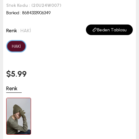
Stok Kodu
(20U24W007)
Barkod
:
8684333906349
Beden Tablosu
Renk
: HAKİ
HAKİ
$5.99
Renk