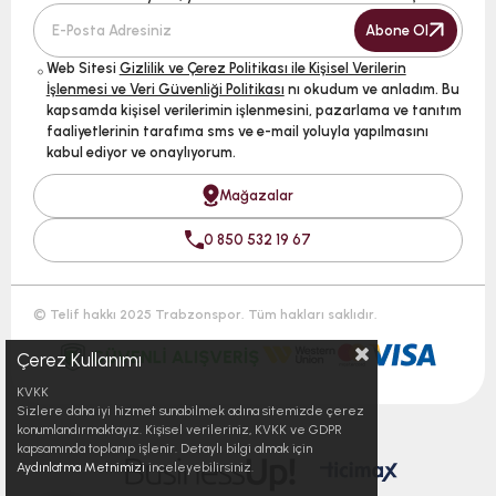
Abone Ol
Web Sitesi
Gizlilik ve Çerez Politikası ile Kişisel Verilerin
İşlenmesi ve Veri Güvenliği Politikası
nı okudum ve anladım. Bu
kapsamda kişisel verilerimin işlenmesini, pazarlama ve tanıtım
faaliyetlerinin tarafıma sms ve e-mail yoluyla yapılmasını
kabul ediyor ve onaylıyorum.
Mağazalar
0 850 532 19 67
© Telif hakkı 2025 Trabzonspor. Tüm hakları saklıdır.
Çerez Kullanımı
KVKK
Sizlere daha iyi hizmet sunabilmek adına sitemizde çerez
konumlandırmaktayız. Kişisel verileriniz, KVKK ve GDPR
kapsamında toplanıp işlenir. Detaylı bilgi almak için
Aydınlatma Metnimizi
inceleyebilirsiniz.