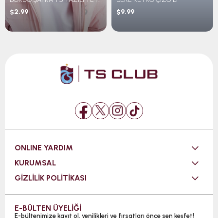
$2.99
$9.99
ONLINE YARDIM
KURUMSAL
GİZLİLİK POLİTİKASI
E-BÜLTEN ÜYELİĞİ
E-bültenimize kayıt ol, yenilikleri ve fırsatları önce sen keşfet!