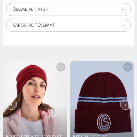
ÖDEME VE TAKSIT
KARGO VE TESLIMAT
‹
›
BORDO ŞAPKA TS YAZILI YETİŞKİN
BERE RETRO ÇİZGİLİ