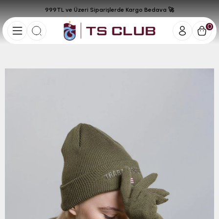
999TL ve Üzeri Siparişlerde Kargo Bedava 🚀
0