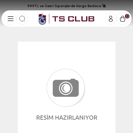
999TL ve Üzeri Siparişlerde Kargo Bedava 🚀
0