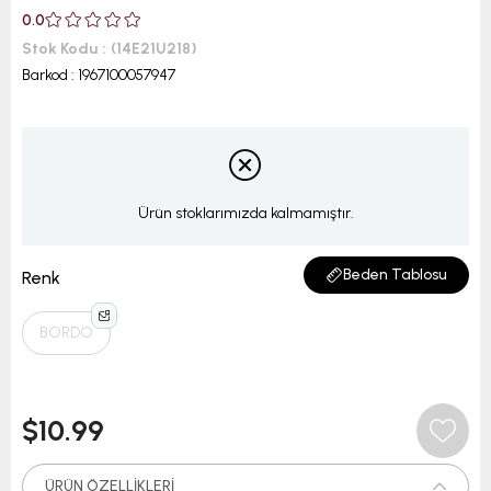
0.0
Stok Kodu
(14E21U218)
Barkod
:
1967100057947
Ürün stoklarımızda kalmamıştır.
Beden Tablosu
Renk
BORDO
$10.99
ÜRÜN ÖZELLIKLERI