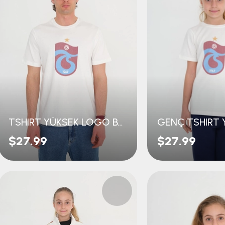
TSHIRT YÜKSEK LOGO BASKILI
$27.99
$27.99