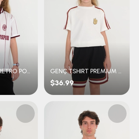
GENÇ TSHIRT RETRO POLO YAKA
GENÇ TSHIRT PREMIUM GOLD LOGOLU
$36.99