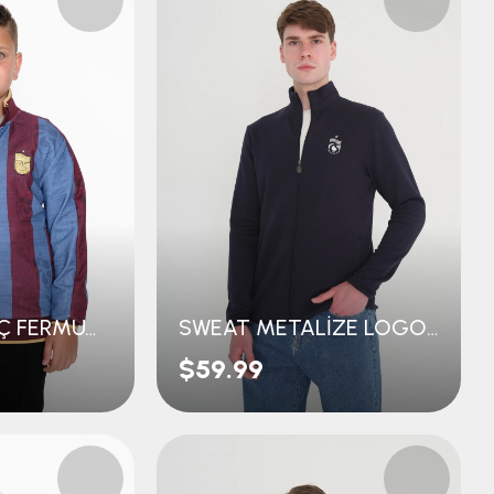
PREMİUM GENÇ FERMUARLI SWEAT
SWEAT METALİZE LOGO FERMUARLI
$59.99