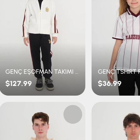
GENÇ EŞOFMAN TAKIMI PREMİUM
$127.99
$36.99