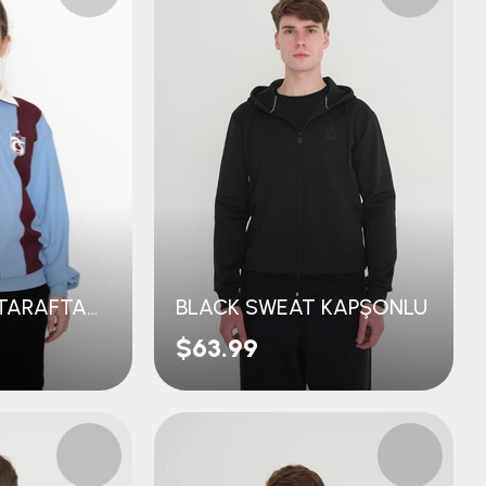
GENÇ AKYAZI TARAFTAR SWEAT
BLACK SWEAT KAPŞONLU
$63.99