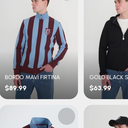
BORDO MAVİ FIRTINA
GOLD BLACK 
$89.99
$63.99