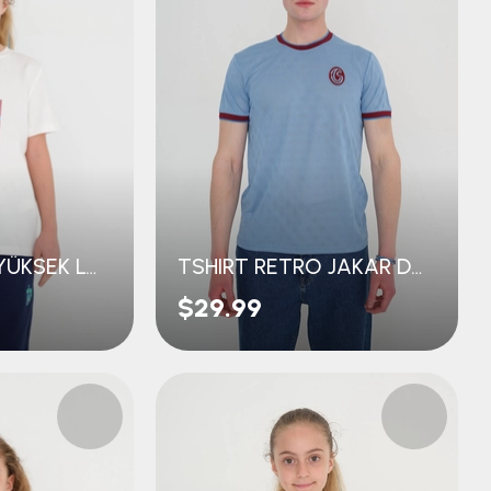
GENÇ TSHIRT YÜKSEK LOGO BASKI
TSHIRT RETRO JAKAR DOKULU
$29.99