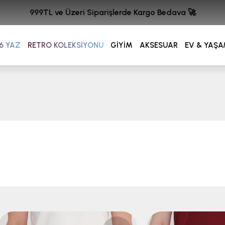
999TL ve Üzeri Siparişlerde Kargo Bedava 🚀
6 YAZ
RETRO KOLEKSİYONU
GİYİM
AKSESUAR
EV & YAŞ