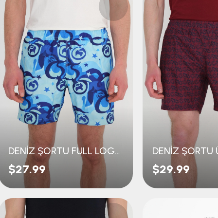
DENİZ ŞORTU FULL LOGOLU
$27.99
$29.99