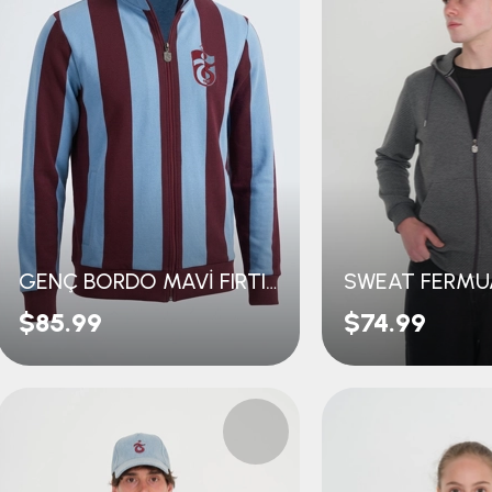
GENÇ BORDO MAVİ FIRTINA
$85.99
$74.99