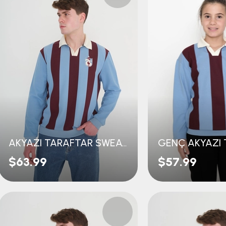
AKYAZI TARAFTAR SWEAT
$63.99
$57.99