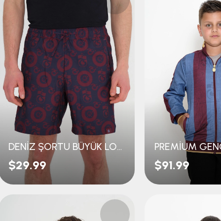
DENİZ ŞORTU BÜYÜK LOGOLU
$29.99
$91.99