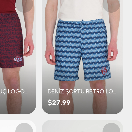
DENİZ ŞORTU ÜÇ LOGOLU
DENİZ ŞORTU RETRO LOGOLU
$27.99