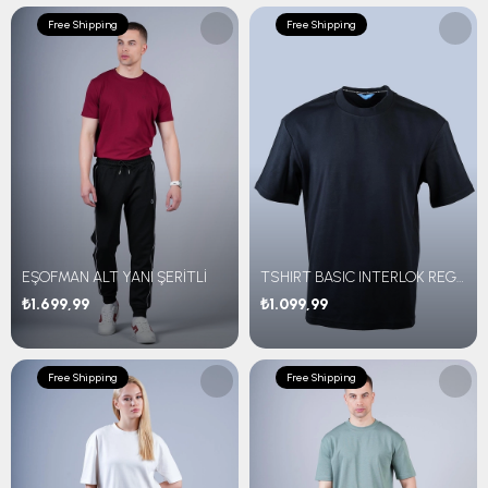
Free Shipping
Free Shipping
EŞOFMAN ALT YANI ŞERİTLİ
TSHIRT BASIC INTERLOK REGULAR FİT
₺1.699,99
₺1.099,99
Free Shipping
Free Shipping