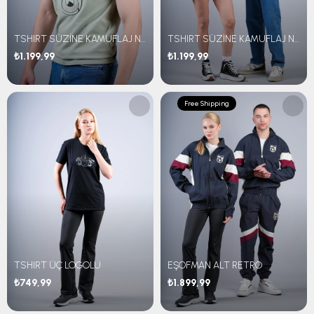
TSHIRT SÜZİNE KAMUFLAJ NAKIŞLI
TSHIRT SÜZİNE KAMUFLAJ NAKIŞLI
₺1.199,99
₺1.199,99
Free Shipping
TSHIRT ÜÇ LOGOLU
EŞOFMAN ALT RETRO
₺749,99
₺1.899,99