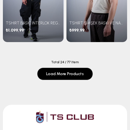
TSHIRT BASIC INTERLOK REGULAR FİT
TSHIRT ŞİMŞEK BASKI VE NAKIŞLI
₺1.099,99
₺999,99
Total
24
/
77
Item
Load More Products