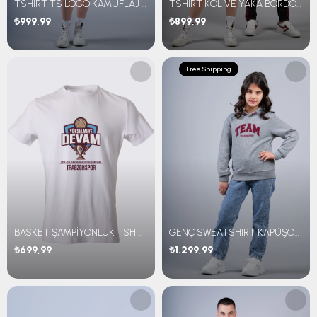
TSHIRT TS LOGO KAMUFLAJ DESEN
TSHIRT KOL VE YAKA BORDO MAVİ RİBANALI
₺999,99
₺899,99
Free Shipping
BASKET ŞAMPİYONLUK TSHIRT
GENÇ SWEATSHIRT KAPÜŞONLU TEAM NAKIŞLI
₺699,99
₺1.299,99