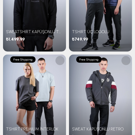
SWEATSHIRT KAPÜŞONLU TEAM NAKIŞLI
TSHIRT ÜÇ LOGOLU
₺1.499,99
₺749,99
Free Shipping
Free Shipping
TSHIRT PREMIUM İNTERLOK
SWEAT KAPÜŞONLU RETRO