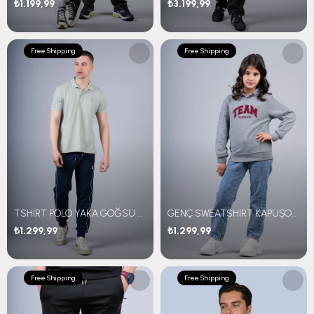
₺1.199,99
₺3.199,99
Free Shipping
Free Shipping
TSHIRT POLO YAKA GÖĞSÜ NAKIŞLI
GENÇ SWEATSHIRT KAPÜŞONLU TEAM NAKIŞLI
₺1.299,99
₺1.299,99
Free Shipping
Free Shipping