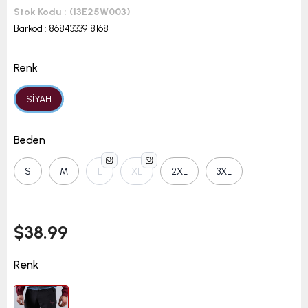
Stok Kodu
(13E25W003)
Barkod
:
8684333918168
Renk
SİYAH
Beden
S
M
L
XL
2XL
3XL
$38.99
Renk