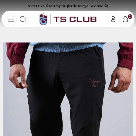
999TL ve Üzeri Siparişlerde Kargo Bedava 🚀
0