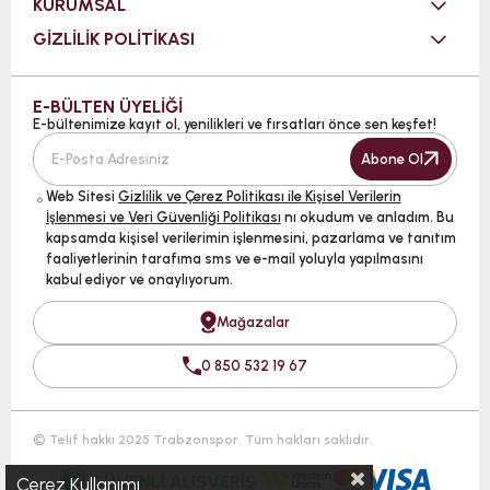
KURUMSAL
GİZLİLİK POLİTİKASI
E-BÜLTEN ÜYELİĞİ
E-bültenimize kayıt ol, yenilikleri ve fırsatları önce sen keşfet!
Abone Ol
Web Sitesi
Gizlilik ve Çerez Politikası ile Kişisel Verilerin
İşlenmesi ve Veri Güvenliği Politikası
nı okudum ve anladım. Bu
kapsamda kişisel verilerimin işlenmesini, pazarlama ve tanıtım
faaliyetlerinin tarafıma sms ve e-mail yoluyla yapılmasını
kabul ediyor ve onaylıyorum.
Mağazalar
0 850 532 19 67
© Telif hakkı 2025 Trabzonspor. Tüm hakları saklıdır.
Çerez Kullanımı