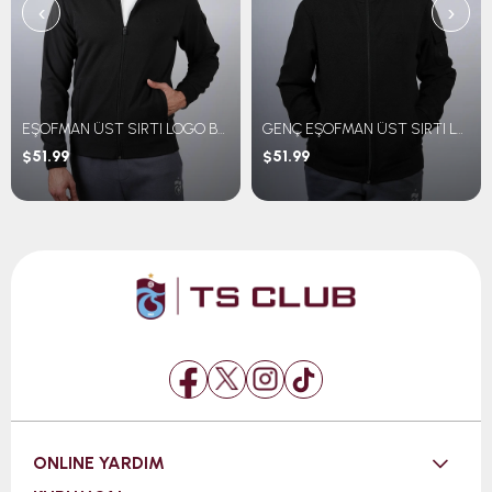
‹
›
EŞOFMAN ÜST SIRTI LOGO BASKILI
GENÇ EŞOFMAN ÜST SIRTI LOGO BASKILI
$51.99
$51.99
ONLINE YARDIM