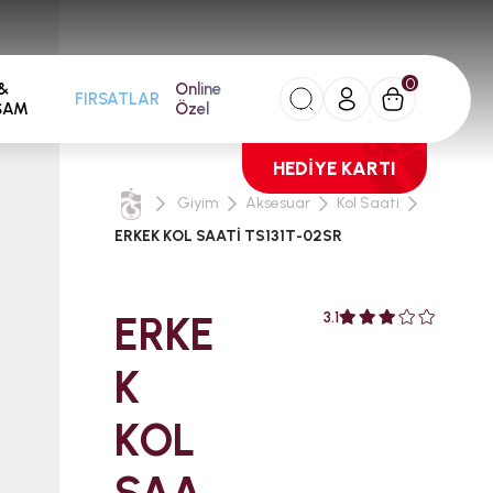
0
&
Online
FIRSATLAR
ŞAM
Özel
HEDİYE KARTI
Giyim
Aksesuar
Kol Saati
ERKEK KOL SAATİ TS131T-02SR
ERKE
3.1
K
KOL