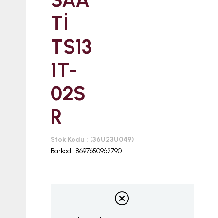
SAA
Tİ
TS13
1T-
02S
R
Stok Kodu
(36U23U049)
Barkod
:
8697650962790