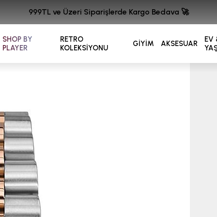
999TL ve Üzeri Siparişlerde Kargo Bedava 🚀
SHOP BY
RETRO
EV 
GİYİM
AKSESUAR
PLAYER
KOLEKSİYONU
YA