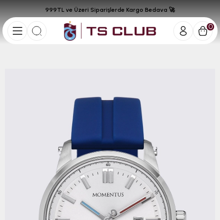
999TL ve Üzeri Siparişlerde Kargo Bedava 🚀
0