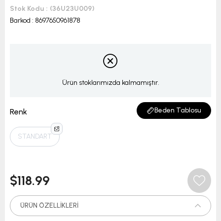
Stok Kodu
(36U23U009)
Barkod
:
8697650961878
Ürün stoklarımızda kalmamıştır.
Beden Tablosu
Renk
STANDART
$118.99
ÜRÜN ÖZELLIKLERI