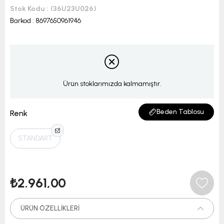
Stok Kodu
(36U23U026)
Barkod
:
8697650961946
Ürün stoklarımızda kalmamıştır.
Beden Tablosu
Renk
STANDART
₺2.961,00
ÜRÜN ÖZELLIKLERI