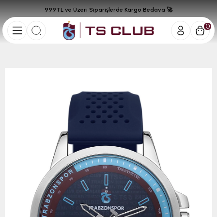
999TL ve Üzeri Siparişlerde Kargo Bedava 🚀
0