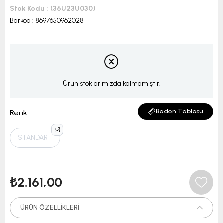
Stok Kodu
(36U23U030)
Barkod
:
8697650962028
Ürün stoklarımızda kalmamıştır.
Beden Tablosu
Renk
STANDART
₺2.161,00
ÜRÜN ÖZELLIKLERI