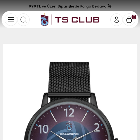
999TL ve Üzeri Siparişlerde Kargo Bedava 🚀
0