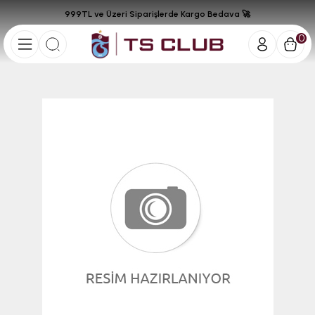
999TL ve Üzeri Siparişlerde Kargo Bedava 🚀
0