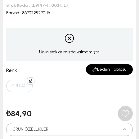
Stok Kodu
(L9147-1_0031_L)
Barkod
:
8699225290116
Ürün stoklarımızda kalmamıştır.
Beden Tablosu
Renk
GRİ LACİ
₺84,90
ÜRÜN ÖZELLIKLERI