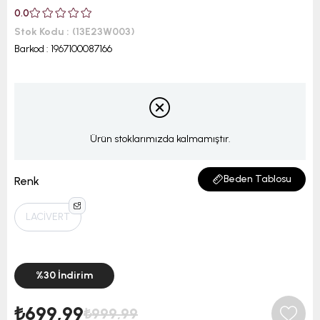
0.0
Stok Kodu
(13E23W003)
Barkod
:
1967100087166
Ürün stoklarımızda kalmamıştır.
Beden Tablosu
Renk
LACİVERT
%
30
İndirim
₺699,99
₺999,99