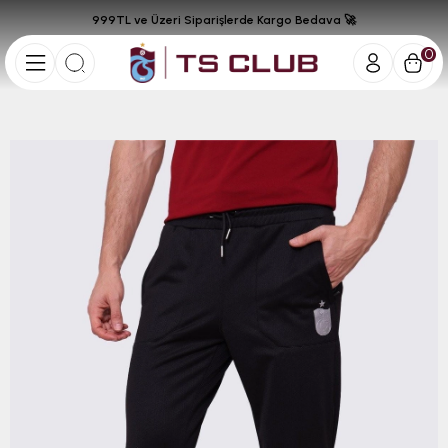
999TL ve Üzeri Siparişlerde Kargo Bedava 🚀
0