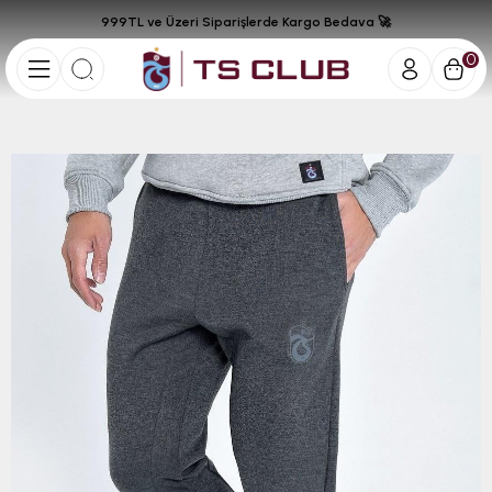
999TL ve Üzeri Siparişlerde Kargo Bedava 🚀
0