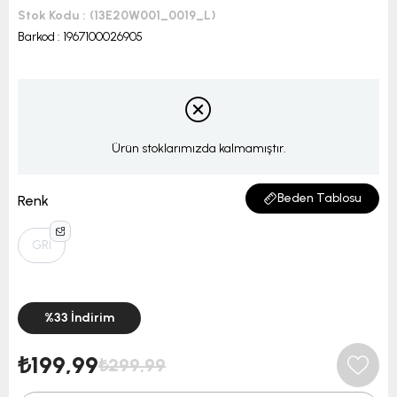
Stok Kodu
(13E20W001_0019_L)
Barkod
:
1967100026905
Ürün stoklarımızda kalmamıştır.
Beden Tablosu
Renk
GRİ
%
33
İndirim
₺199,99
₺299,99