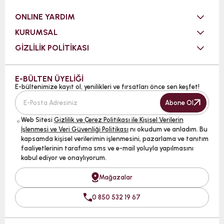
ONLINE YARDIM
KURUMSAL
GİZLİLİK POLİTİKASI
E-BÜLTEN ÜYELİĞİ
E-bültenimize kayıt ol, yenilikleri ve fırsatları önce sen keşfet!
Abone Ol
Web Sitesi
Gizlilik ve Çerez Politikası ile Kişisel Verilerin
İşlenmesi ve Veri Güvenliği Politikası
nı okudum ve anladım. Bu
kapsamda kişisel verilerimin işlenmesini, pazarlama ve tanıtım
faaliyetlerinin tarafıma sms ve e-mail yoluyla yapılmasını
kabul ediyor ve onaylıyorum.
Mağazalar
0 850 532 19 67