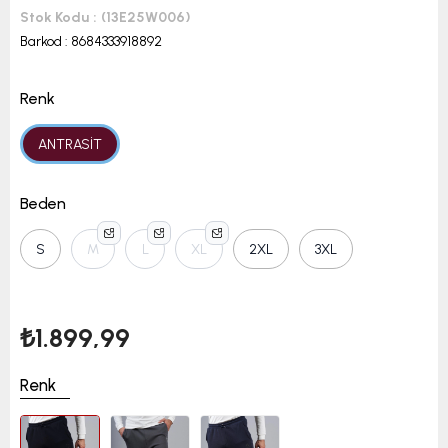
Stok Kodu
(13E25W006)
Barkod
:
8684333918892
Renk
ANTRASİT
Beden
S
M
L
XL
2XL
3XL
₺1.899,99
Renk