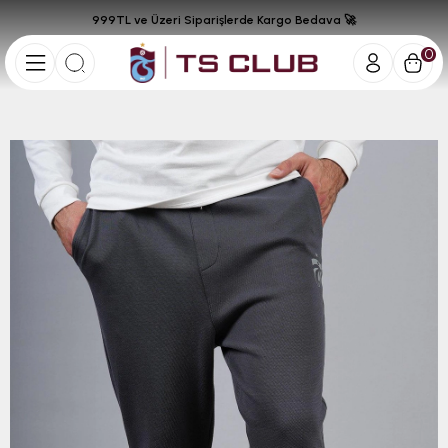
999TL ve Üzeri Siparişlerde Kargo Bedava 🚀
0