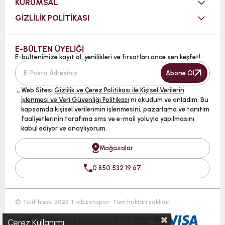
KURUMSAL
GİZLİLİK POLİTİKASI
E-BÜLTEN ÜYELİĞİ
E-bültenimize kayıt ol, yenilikleri ve fırsatları önce sen keşfet!
Abone Ol
Web Sitesi
Gizlilik ve Çerez Politikası ile Kişisel Verilerin
İşlenmesi ve Veri Güvenliği Politikası
nı okudum ve anladım. Bu
kapsamda kişisel verilerimin işlenmesini, pazarlama ve tanıtım
faaliyetlerinin tarafıma sms ve e-mail yoluyla yapılmasını
kabul ediyor ve onaylıyorum.
Mağazalar
0 850 532 19 67
© Telif hakkı 2025 Trabzonspor. Tüm hakları saklıdır.
Çerez Kullanımı