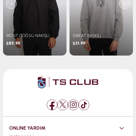
‹
›
MONT GÖĞSÜ NAKIŞLI
SWEAT BASKILI
$85.99
$31.99
ONLINE YARDIM