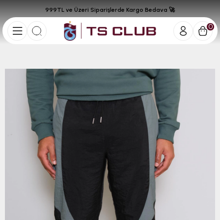
999TL ve Üzeri Siparişlerde Kargo Bedava 🚀
0