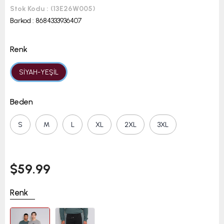
Stok Kodu
(13E26W005)
Barkod
:
8684333936407
Renk
SİYAH-YEŞİL
Beden
S
M
L
XL
2XL
3XL
$59.99
Renk