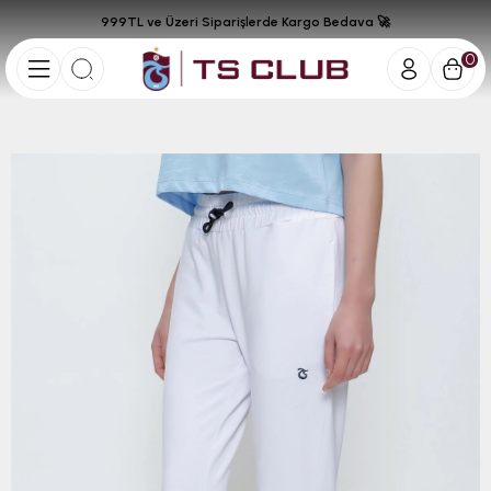
999TL ve Üzeri Siparişlerde Kargo Bedava 🚀
0