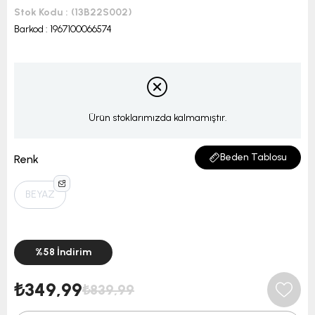
Stok Kodu
(13B22S002)
Barkod
:
1967100066574
Ürün stoklarımızda kalmamıştır.
Beden Tablosu
Renk
BEYAZ
%
58
İndirim
₺349,99
₺839,99