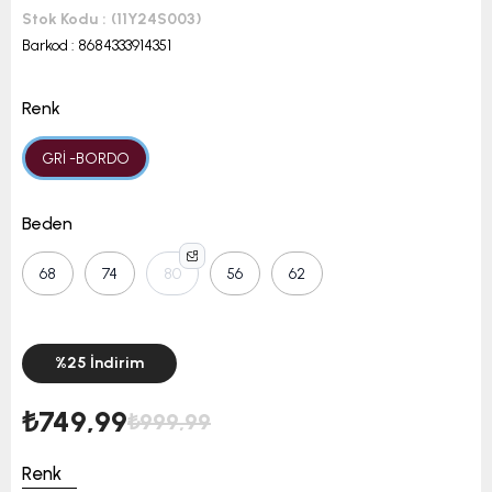
Stok Kodu
(11Y24S003)
Barkod
:
8684333914351
Renk
GRİ -BORDO
Beden
68
74
80
56
62
%
25
İndirim
₺749,99
₺999,99
Renk