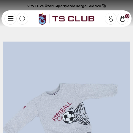
999TL ve Üzeri Siparişlerde Kargo Bedava 🚀
0