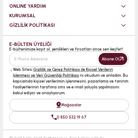
ONLINE YARDIM
KURUMSAL
GİZLİLİK POLİTİKASI
E-BÜLTEN ÜYELİĞİ
E-bültenimize kayıt ol, yenilikleri ve fırsatları önce sen keşfet!
Abone Ol
Web Sitesi
Gizlilik ve Çerez Politikası ile Kişisel Verilerin
İşlenmesi ve Veri Güvenliği Politikası
nı okudum ve anladım. Bu
kapsamda kişisel verilerimin işlenmesini, pazarlama ve tanıtım
faaliyetlerinin tarafıma sms ve e-mail yoluyla yapılmasını
kabul ediyor ve onaylıyorum.
Mağazalar
0 850 532 19 67
© Telif hakkı 2025 Trabzonspor. Tüm hakları saklıdır.