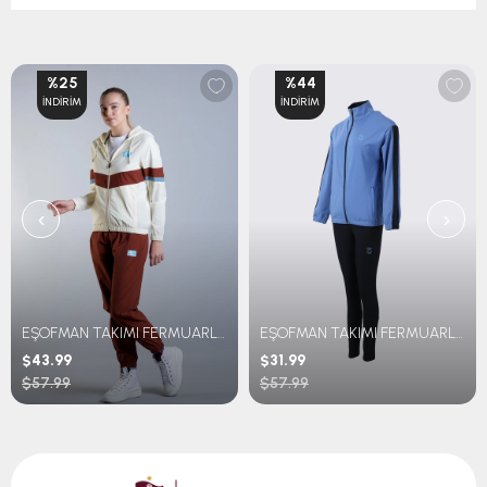
%25
%44
İNDIRIM
İNDIRIM
‹
›
EŞOFMAN TAKIMI FERMUARLI RETRO
EŞOFMAN TAKIMI FERMUARLI İÇ LOGOLU
$43.99
$31.99
$57.99
$57.99