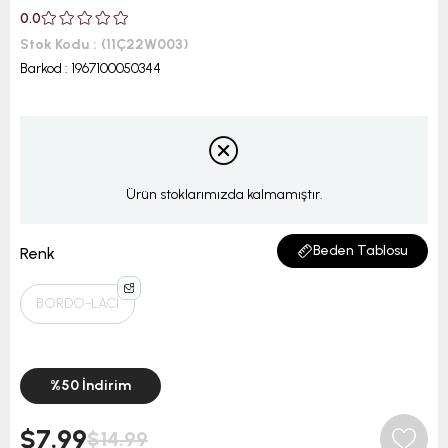
0.0
Stok Kodu
(11Ç22W003)
Barkod
:
1967100050344
Ürün stoklarımızda kalmamıştır.
Beden Tablosu
Renk
BORDO-LACİ
%
50
İndirim
$7.99
$14.99