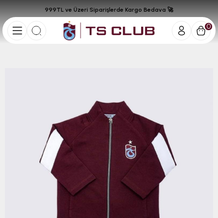
999TL ve Üzeri Siparişlerde Kargo Bedava 🚀
0