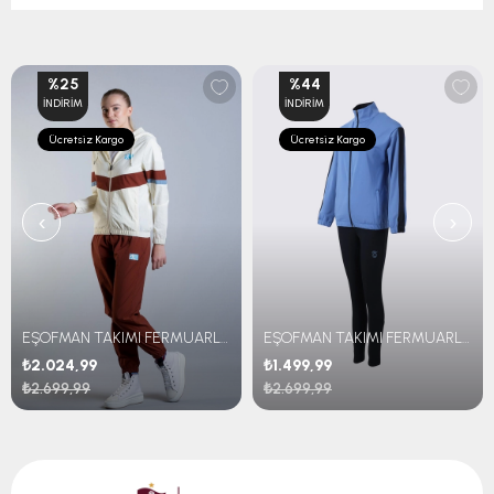
%25
%44
İNDIRIM
İNDIRIM
Ücretsiz Kargo
Ücretsiz Kargo
‹
›
EŞOFMAN TAKIMI FERMUARLI RETRO
EŞOFMAN TAKIMI FERMUARLI İÇ LOGOLU
₺2.024,99
₺1.499,99
₺2.699,99
₺2.699,99