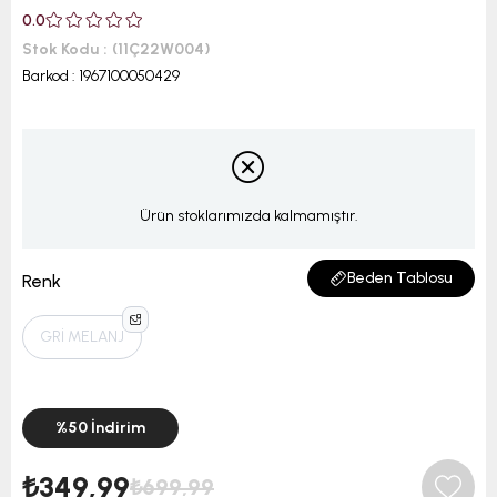
0.0
Stok Kodu
(11Ç22W004)
Barkod
:
1967100050429
Ürün stoklarımızda kalmamıştır.
Beden Tablosu
Renk
GRİ MELANJ
%
50
İndirim
₺349,99
₺699,99