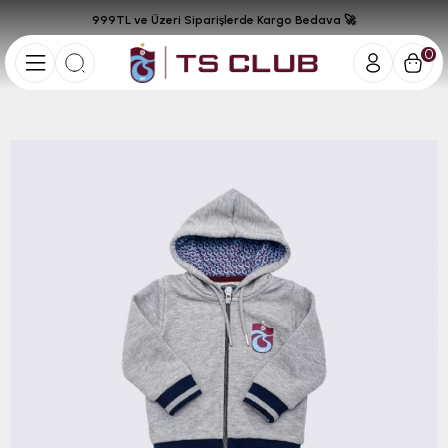
999TL ve Üzeri Siparişlerde Kargo Bedava 🚀
0