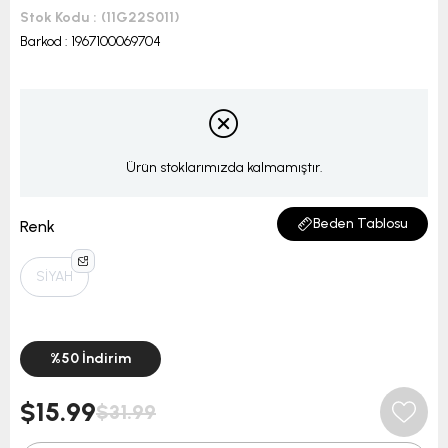
Stok Kodu
(11G22S011)
Barkod
:
1967100069704
Ürün stoklarımızda kalmamıştır.
Beden Tablosu
Renk
SİYAH
%
50
İndirim
$15.99
$31.99