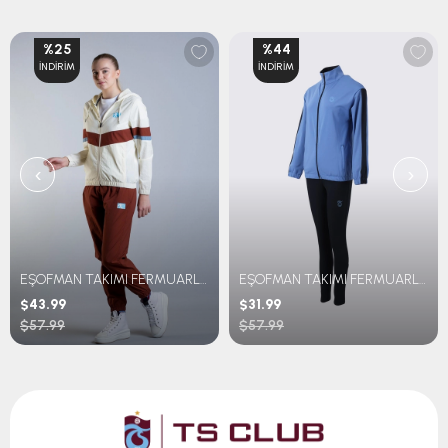
%25
%44
İNDIRIM
İNDIRIM
‹
›
EŞOFMAN TAKIMI FERMUARLI RETRO
EŞOFMAN TAKIMI FERMUARLI İÇ LOGOLU
$43.99
$31.99
$57.99
$57.99