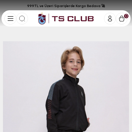
999TL ve Üzeri Siparişlerde Kargo Bedava 🚀
0