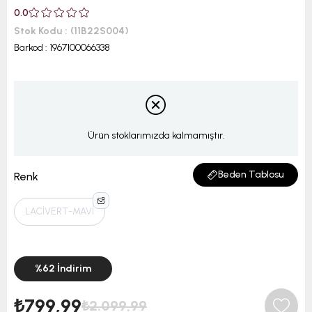
0.0
Stok Kodu
(11B22S004)
Barkod
:
1967100066338
Ürün stoklarımızda kalmamıştır.
Beden Tablosu
Renk
LACİVERT-MAVİ
%
62
İndirim
₺799,99
₺2.099,99