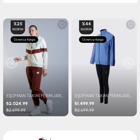
%25
%44
İNDIRIM
İNDIRIM
Ücretsiz Kargo
Ücretsiz Kargo
‹
›
EŞOFMAN TAKIMI FERMUARLI RETRO
EŞOFMAN TAKIMI FERMUARLI İÇ LOGOLU
₺2.024,99
₺1.499,99
₺2.699,99
₺2.699,99