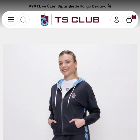
999TL ve Üzeri Siparişlerde Kargo Bedava 🚀
0